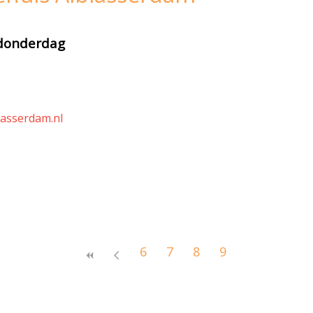
donderdag
asserdam.nl
6
7
8
9