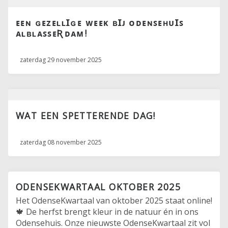
ᴇᴇɴ ɢᴇᴢᴇʟʟꞮɢᴇ ᴡᴇᴇᴋ ʙꞮᴊ ᴏᴅᴇɴꜱᴇʜᴜꞮꜱ
ᴀʟʙʟᴀꜱꜱᴇƦᴅᴀᴍ!
zaterdag 29 november 2025
WAT EEN SPETTERENDE DAG!
zaterdag 08 november 2025
ODENSEKWARTAAL OKTOBER 2025
Het OdenseKwartaal van oktober 2025 staat online!
🍁 De herfst brengt kleur in de natuur én in ons
Odensehuis. Onze nieuwste OdenseKwartaal zit vol