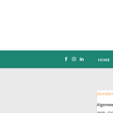
HOME
donder
Algemeen
10:30 - 12: