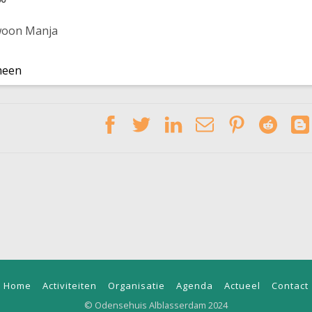
woon Manja
meen
Home
Activiteiten
Organisatie
Agenda
Actueel
Contact
© Odensehuis Alblasserdam 2024