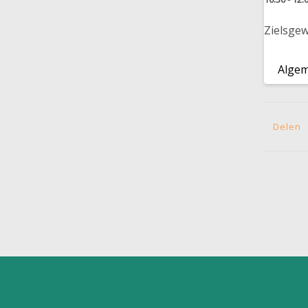
Zielsge
Alge
Delen