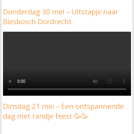
Donderdag 30 mei – Uitstapje naar
Biesbosch Dordrecht
Dinsdag 21 mei – Een ontspannende
dag met randje feest 🥳🥳