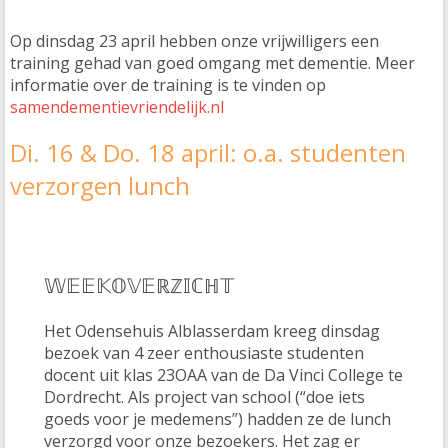
Op dinsdag 23 april hebben onze vrijwilligers een
training gehad van goed omgang met dementie. Meer
informatie over de training is te vinden op
samendementievriendelijk.nl
Di. 16 & Do. 18 april: o.a. studenten
verzorgen lunch
𝕎𝔼𝔼𝕂𝕆𝕍𝔼ℝℤ𝕀ℂℍ𝕋
Het Odensehuis Alblasserdam kreeg dinsdag
bezoek van 4 zeer enthousiaste studenten
docent uit klas 23OAA van de Da Vinci College te
Dordrecht. Als project van school (“doe iets
goeds voor je medemens”) hadden ze de lunch
verzorgd voor onze bezoekers. Het zag er