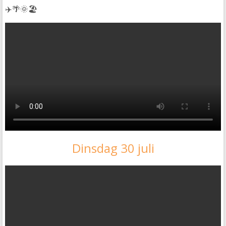
✈️🌴🌞🏖️
Dinsdag 30 juli