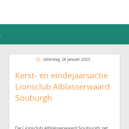
Posted
zaterdag 28 januari 2023
on
Kerst- en eindejaarsactie
Lionsclub Alblasserwaard
Souburgh
De Lionsclub Alblasserwaard Souburgh zet